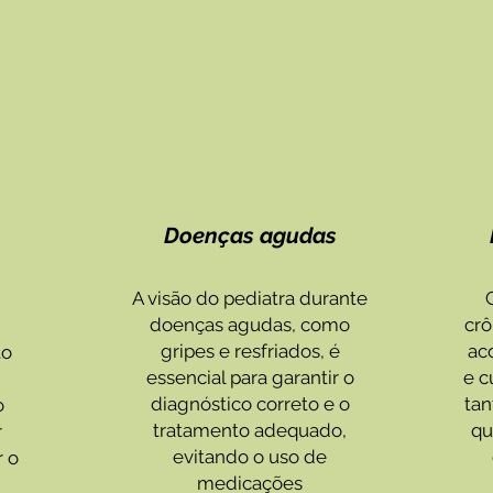
Doenças agudas
A visão do pediatra durante
doenças agudas, como
crô
gripes e resfriados, é
ac
to
essencial para garantir o
e c
diagnóstico correto e o
tan
o
tratamento adequado,
qu
r
evitando o uso de
r o
medicações