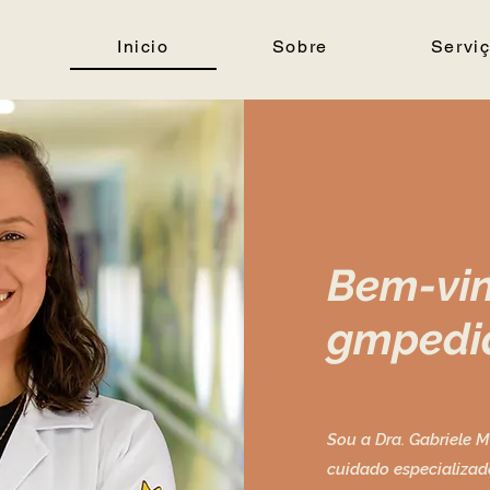
Inicio
Sobre
Servi
Bem-vin
gmpedia
Sou a Dra. Gabriele 
cuidado especializad