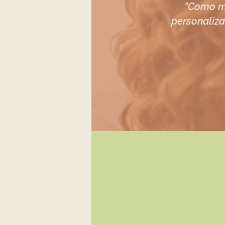
"Como m
personaliza