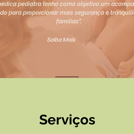
édica pediatra tenho como objetivo um acomp
do para proporcionar mais segurança e tranquil
famílias".
Saiba Mais
Serviços