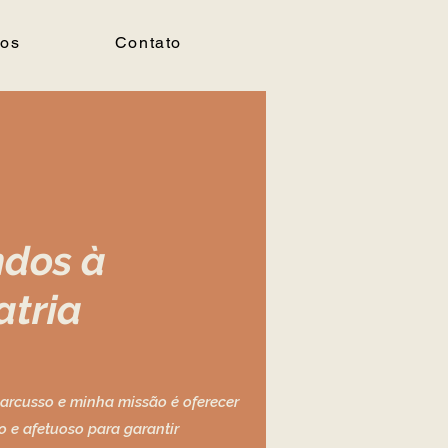
ços
Contato
dos à
tria
Marcusso e minha missão é oferecer
o e afetuoso para garantir